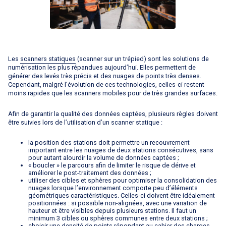
Les
scanners statiques
(scanner sur un trépied) sont les solutions de
numérisation les plus répandues aujourd’hui. Elles permettent de
générer des levés très précis et des nuages de points très denses.
Cependant, malgré l’évolution de ces technologies, celles-ci restent
moins rapides que les scanners mobiles pour de très grandes surfaces.
Afin de garantir la qualité des données captées, plusieurs règles doivent
être suivies lors de l’utilisation d’un scanner statique :
la position des stations doit permettre un recouvrement
important entre les nuages de deux stations consécutives, sans
pour autant alourdir la volume de données captées ;
« boucler » le parcours afin de limiter le risque de dérive et
améliorer le post-traitement des données ;
utiliser des cibles et sphères pour optimiser la consolidation des
nuages lorsque l’environnement comporte peu d’éléments
géométriques caractéristiques. Celles-ci doivent être idéalement
positionnées : si possible non-alignées, avec une variation de
hauteur et être visibles depuis plusieurs stations. Il faut un
minimum 3 cibles ou sphères communes entre deux stations ;
choisir une densité de points répondant au cahier des charges