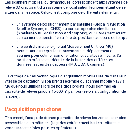
Les
scanners mobiles
, ou dynamiques, correspondent aux systèmes de
relevé 3D disposant d’un système de localisation leur permettant de se
situer dans l’espace. Celui-ci est composé de différents éléments :
un système de positionnement par satellites (Global Navigation
Satellite System, ou GNSS) ou par cartographie simultanée
(Simultaneous Localization And Mapping, ou SLAM) permettant
au scanner de construire sa liste de positions au cours du temps
;
une centrale inertielle (Inertial Measurement Unit, ou IMU)
permettant d’intégrer les mouvements et déplacement du
scanner pour estimer son orientation et sa vitesse linéaire. Sa
position précise est déduite de la fusion des différentes
données issues des capteurs (IMU, LIDAR, caméra).
L’avantage de ces technologies d’acquisition mobiles réside dans leur
vitesse de captation. Si l’on prend l’exemple du scanner mobile NavVis
M6 que nous utilisons lors de nos gros projets, nous sommes en
capacité de relever jusqu’à 15.000m² par jour (selon la configuration de
la zone).
L'acquisition par drone
Finalement, l’usage de drones permettra de relever les zones les moins
accessibles d’un bâtiment (façades extrêmement hautes, toitures et
zones inaccessibles pour les opérateurs)