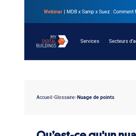
Webinar
| MDB x Samp x Suez : Comment faci
Services
Secteurs d'ac
Accueil
>
Glossaire
>
Nuage de points
Qu’est-ce qu'un nu