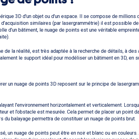
rique 3D d'un objet ou d'un espace. Il se compose de millions 
 d’acquisition similaires (par lasergrammétrie) il est possible 
elle d’un bâtiment, le nuage de points est une véritable empreinte
ite).
he de la réalité, est très adaptée à la recherche de détails, à d
également le support idéal pour modéliser un bâtiment en 3D, en 
 un nuage de points 3D reposent sur le principe de lasergrammét
ayant l'environnement horizontalement et verticalement. Lorsque
etteur et l’obstacle est mesurée. Cela permet de placer un point d
rs du balayage permettra de constituer un nuage de points brut.
lisé, un nuage de points peut être en noir et blanc ou en couleurs