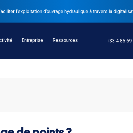
liter l’exploitation d’ouvrage hydraulique à travers la digitalisa
tivité
Entreprise
Ressources
+33 4 85 69
age de points ?