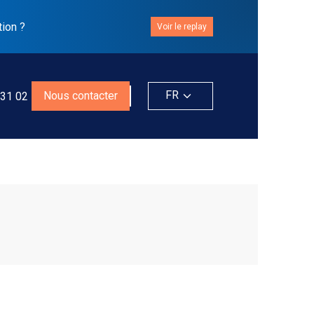
tion ?
Voir le replay
FR
Nous contacter
 31 02