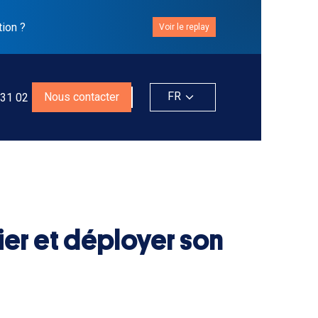
tion ?
Voir le replay
FR
Nous contacter
 31 02
tier et déployer son