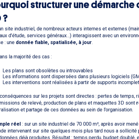
urquoi structurer une démarche 
 ?
un site industriel, de nombreux acteurs internes et externes (mai
aux d’étude, services généraux…) interagissent avec un envir
e : une
donnée fiable, spatialisée, à jour
.
dans la majorité des cas :
Les plans sont obsolètes ou introuvables
Les informations sont dispersées dans plusieurs logiciels (GM
Les interventions sont réalisées à partir de supports incomple
conséquences sur les projets sont directes : pertes de temps, ris
missions de relevé, production de plans et maquettes 3D sont
r
ralisation et partage de ces données au sein de l’organisation.
mple réel
: sur un site industriel de 70 000 m², après avoir mené
ude intervenant sur site quelques mois plus tard nous a sollicité
données déjà produites. Résultat : temps perdu, budget doublé, e