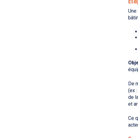
Éta
Une 
bâti
Obje
équi
De m
(ex 
de l
et a
Ce q
acte