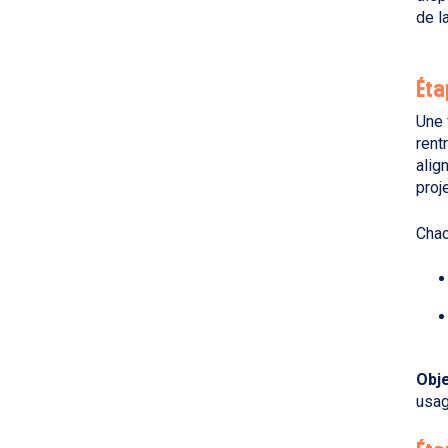
de la
Éta
Une 
rent
alig
proj
Chac
Obje
usag