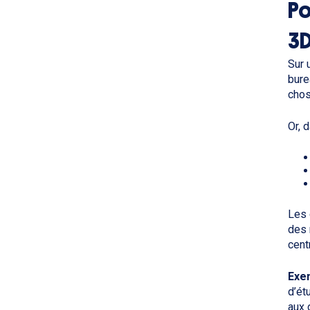
Po
3D
Sur 
bure
chos
Or, 
Les 
des 
cent
Exe
d’ét
aux 