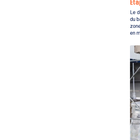
‍Ét
Le d
du b
zone
en m