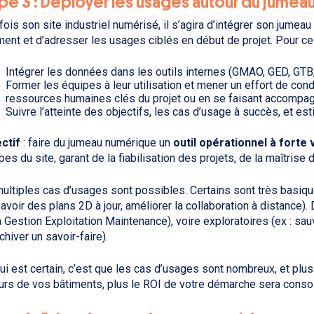
pe 3 : Déployer les usages autour du jumea
fois son site industriel numérisé, il s’agira d’intégrer son jumea
ment et d’adresser les usages ciblés en début de projet. Pour cela
Intégrer les données dans les outils internes (GMAO, GED, GTB, 
Former les équipes à leur utilisation et mener un effort de con
ressources humaines clés du projet ou en se faisant accompag
Suivre l’atteinte des objectifs, les cas d’usage à succès, et e
ctif
: faire du jumeau numérique un
outil opérationnel à forte 
pes du site, garant de la fiabilisation des projets, de la maîtrise
ultiples cas d’usages sont possibles. Certains sont très basiq
: avoir des plans 2D à jour, améliorer la collaboration à distance)
a Gestion Exploitation Maintenance), voire exploratoires (ex : sauv
rchiver un savoir-faire).
ui est certain, c’est que les cas d’usages sont nombreux, et plus
urs de vos bâtiments, plus le ROI de votre démarche sera consol