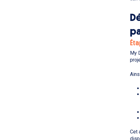
Dé
pa
Éta
My D
proj
Ains
Cet 
disp