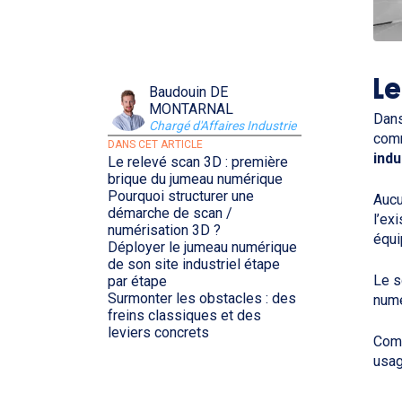
Le
Baudouin DE
MONTARNAL
Dans
Chargé d'Affaires Industrie
comm
DANS CET ARTICLE
indu
Le relevé scan 3D : première
brique du jumeau numérique
Pourquoi structurer une
Aucu
démarche de scan /
l’ex
numérisation 3D ?
équi
Déployer le jumeau numérique
de son site industriel étape
Le s
par étape
Surmonter les obstacles : des
num
freins classiques et des
leviers concrets
Comm
usag