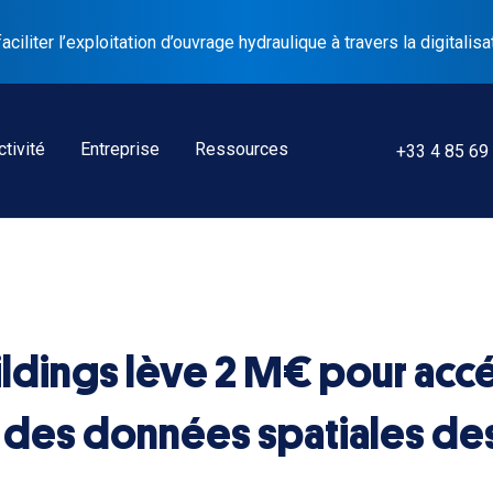
liter l’exploitation d’ouvrage hydraulique à travers la digitalisa
tivité
Entreprise
Ressources
+33 4 85 69
ildings lève 2 M€ pour accél
n des données spatiales de