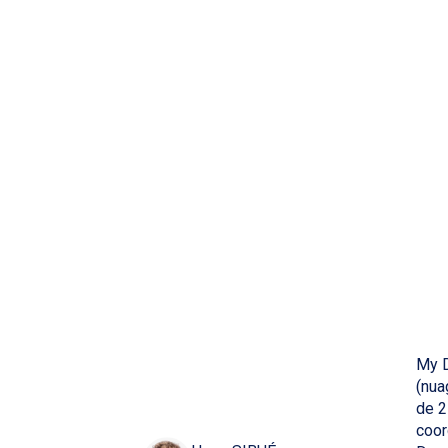
My D
(nua
de 2
coor