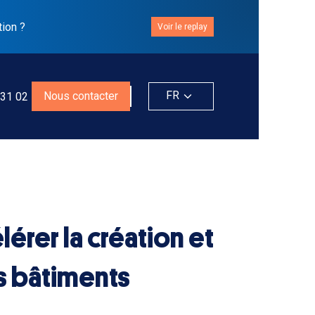
tion ?
Voir le replay
FR
Nous contacter
 31 02
érer la création et
s bâtiments