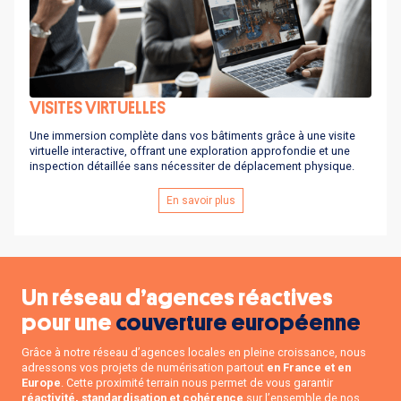
VISITES VIRTUELLES
Une immersion complète dans vos bâtiments grâce à une visite
virtuelle interactive, offrant une exploration approfondie et une
inspection détaillée sans nécessiter de déplacement physique.
En savoir plus
Un réseau d’agences réactives
pour une
couverture européenne
Grâce à notre réseau d’agences locales en pleine croissance, nous
adressons vos projets de numérisation partout
en France et en
Europe
. Cette proximité terrain nous permet de vous garantir
réactivité, standardisation et cohérence
sur l’ensemble de nos