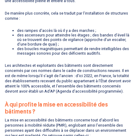
une accessibilité pleine et entière à tous.
De manière plus concrète, cela se traduit par l’installation de structures
comme :
des rampes d’accès là où il y a des marches ;
des ascenseurs pour atteindre les étages ; des bandes d’éveil là
où se trouvent des points de vigilance (approche d’un escalier,
d’une bordure de quai) ;
des boucles magnétiques permettant de rendre intelligibles des
messages sonores pour des déficients auditifs.
Les architectes et exploitants des bâtiments sont directement
concernés par ces normes dans le cadre de constructions neuves. Il en
est de même lorsqu’il s’agit de l’ancien : d’ici 2022, en France, la totalité
des établissements recevant du public appartenant à l’État devront avoir
atteint le 100% accessible, et l’ensemble des bâtiments concernés
devront avoir établi un Ad’AP (Agenda d’accessibilité programmée).
À qui profite la mise en accessibilité des
bâtiments ?
La mise en accessibilité des bâtiments concerne tout d’abord les
personnes à mobilité réduite (PMR), englobant ainsi l’ensemble des
personnes ayant des difficultés à se déplacer dans un environnement
qui leur est inadapté. On retrouve parmi celles-ci :