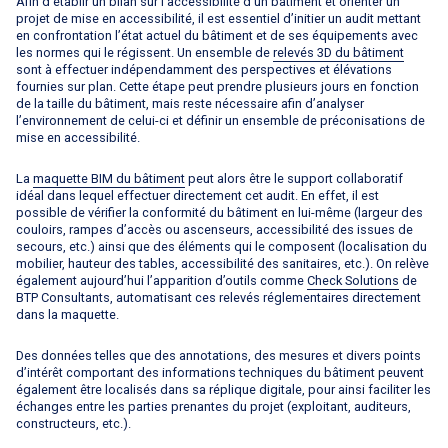
Afin d’établir un bilan sur l’accessibilité d’un bâtiment et orienter un
projet de mise en accessibilité, il est essentiel d’initier un audit mettant
en confrontation l’état actuel du bâtiment et de ses équipements avec
les normes qui le régissent. Un ensemble de
relevés 3D du bâtiment
sont à effectuer indépendamment des perspectives et élévations
fournies sur plan. Cette étape peut prendre plusieurs jours en fonction
de la taille du bâtiment, mais reste nécessaire afin d’analyser
l’environnement de celui-ci et définir un ensemble de préconisations de
mise en accessibilité.
La
maquette BIM du bâtiment
peut alors être le support collaboratif
idéal dans lequel effectuer directement cet audit. En effet, il est
possible de vérifier la conformité du bâtiment en lui-même (largeur des
couloirs, rampes d’accès ou ascenseurs, accessibilité des issues de
secours, etc.) ainsi que des éléments qui le composent (localisation du
mobilier, hauteur des tables, accessibilité des sanitaires, etc.). On relève
également aujourd’hui l’apparition d’outils comme
Check Solutions
de
BTP Consultants, automatisant ces relevés réglementaires directement
dans la maquette.
Des données telles que des annotations, des mesures et divers points
d’intérêt comportant des informations techniques du bâtiment peuvent
également être localisés dans sa réplique digitale, pour ainsi faciliter les
échanges entre les parties prenantes du projet (exploitant, auditeurs,
constructeurs, etc.).