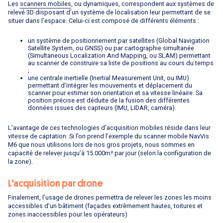
Les
scanners mobiles
, ou dynamiques, correspondent aux systèmes de
relevé 3D disposant d’un système de localisation leur permettant de se
situer dans l’espace. Celui-ci est composé de différents éléments :
un système de positionnement par satellites (Global Navigation
Satellite System, ou GNSS) ou par cartographie simultanée
(Simultaneous Localization And Mapping, ou SLAM) permettant
au scanner de construire sa liste de positions au cours du temps
;
une centrale inertielle (Inertial Measurement Unit, ou IMU)
permettant d’intégrer les mouvements et déplacement du
scanner pour estimer son orientation et sa vitesse linéaire. Sa
position précise est déduite de la fusion des différentes
données issues des capteurs (IMU, LIDAR, caméra).
L’avantage de ces technologies d’acquisition mobiles réside dans leur
vitesse de captation. Si l’on prend l’exemple du scanner mobile NavVis
M6 que nous utilisons lors de nos gros projets, nous sommes en
capacité de relever jusqu’à 15.000m² par jour (selon la configuration de
la zone).
L'acquisition par drone
Finalement, l’usage de drones permettra de relever les zones les moins
accessibles d’un bâtiment (façades extrêmement hautes, toitures et
zones inaccessibles pour les opérateurs)