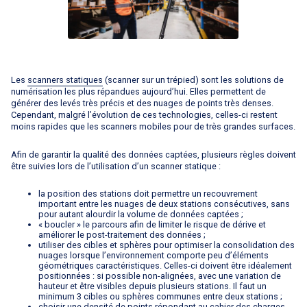
Les
scanners statiques
(scanner sur un trépied) sont les solutions de
numérisation les plus répandues aujourd’hui. Elles permettent de
générer des levés très précis et des nuages de points très denses.
Cependant, malgré l’évolution de ces technologies, celles-ci restent
moins rapides que les scanners mobiles pour de très grandes surfaces.
Afin de garantir la qualité des données captées, plusieurs règles doivent
être suivies lors de l’utilisation d’un scanner statique :
la position des stations doit permettre un recouvrement
important entre les nuages de deux stations consécutives, sans
pour autant alourdir la volume de données captées ;
« boucler » le parcours afin de limiter le risque de dérive et
améliorer le post-traitement des données ;
utiliser des cibles et sphères pour optimiser la consolidation des
nuages lorsque l’environnement comporte peu d’éléments
géométriques caractéristiques. Celles-ci doivent être idéalement
positionnées : si possible non-alignées, avec une variation de
hauteur et être visibles depuis plusieurs stations. Il faut un
minimum 3 cibles ou sphères communes entre deux stations ;
choisir une densité de points répondant au cahier des charges