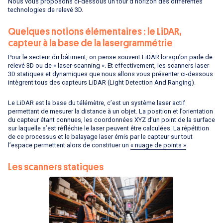
Nous vous proposons ci-dessous un tour d’horizon des différentes
technologies de relevé 3D.
Quelques notions élémentaires : le LiDAR,
capteur à la base de la lasergrammétrie
Pour le secteur du bâtiment, on pense souvent LiDAR lorsqu’on parle de
relevé 3D ou de « laser-scanning ». Et effectivement, les scanners laser
3D statiques et dynamiques que nous allons vous présenter ci-dessous
intègrent tous des capteurs LiDAR (Light Detection And Ranging).
Le LiDAR est la base du télémètre, c’est un système laser actif
permettant de mesurer la distance à un objet. La position et l’orientation
du capteur étant connues, les coordonnées XYZ d’un point de la surface
sur laquelle s’est réfléchie le laser peuvent être calculées. La répétition
de ce processus et le balayage laser émis par le capteur sur tout
l’espace permettent alors de constituer un
« nuage de points »
.
Les scanners statiques